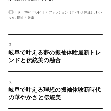
投
投
カ
Eiji
2026年7月6日
ファッション（アパレル関連）
,
レン
稿
稿
テ
タ
タル
,
振袖
岐阜
者
日:
ゴ
グ
リ
ー
投
前
稿
岐阜で叶える夢の振袖体験最新トレ
前
ンドと伝統美の融合
の
ナ
投
ビ
稿:
ゲ
次
岐阜で叶える理想の振袖体験新時代
次
ー
の華やかさと伝統美
の
シ
投
稿: