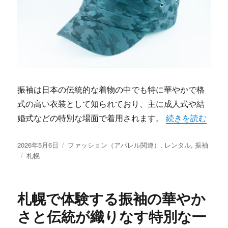
振袖は日本の伝統的な着物の中でも特に華やかで格
式の高い衣装として知られており、主に成人式や結
“札幌で叶える夢
婚式などの特別な場面で着用されます。
続きを読む
投
カ
2026年5月6日
ファッション（アパレル関連）
,
レンタル
,
振袖
稿
タ
テ
札幌
日:
グ
ゴ
リ
ー
札幌で体験する振袖の華やか
さと伝統が織りなす特別な一