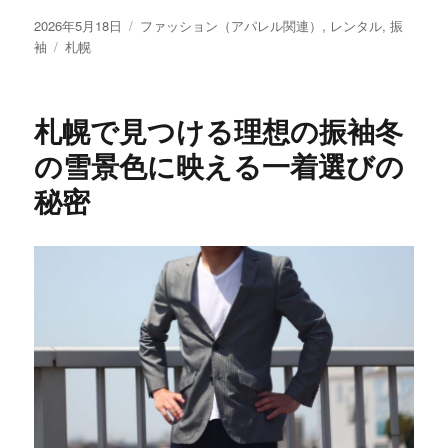
投
カ
2026年5月18日
ファッション（アパレル関連）
,
レンタル
,
振
稿
タ
テ
袖
札幌
日:
グ
ゴ
リ
ー
札幌で見つける理想の振袖冬
の雪景色に映える一着選びの
秘密