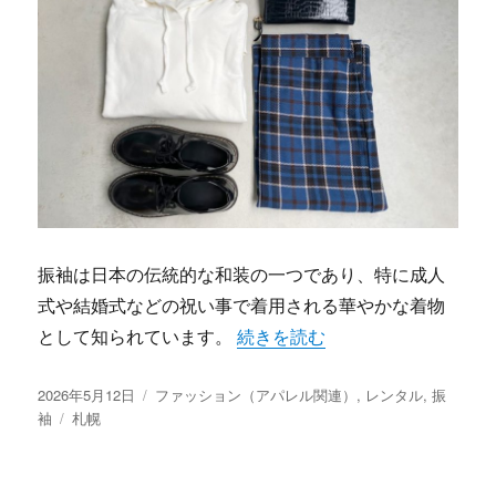
振袖は日本の伝統的な和装の一つであり、特に成人
式や結婚式などの祝い事で着用される華やかな着物
“雪国札幌で輝く振袖の魅力と成
として知られています。
続きを読む
投
カ
2026年5月12日
ファッション（アパレル関連）
,
レンタル
,
振
稿
タ
テ
袖
札幌
日:
グ
ゴ
リ
ー