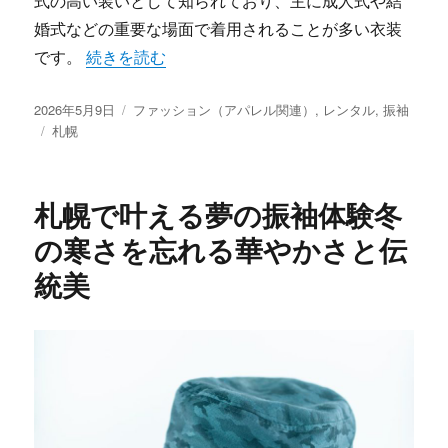
式の高い装いとして知られており、主に成人式や結
婚式などの重要な場面で着用されることが多い衣装
“札幌で輝く振袖の魅力と最新レンタルサービスの秘
です。
続きを読む
投
カ
2026年5月9日
ファッション（アパレル関連）
,
レンタル
,
振袖
稿
タ
テ
札幌
日:
グ
ゴ
リ
ー
札幌で叶える夢の振袖体験冬
の寒さを忘れる華やかさと伝
統美