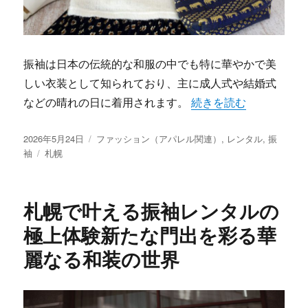
振袖は日本の伝統的な和服の中でも特に華やかで美
しい衣装として知られており、主に成人式や結婚式
“札幌で輝く振袖の秘密
などの晴れの日に着用されます。
続きを読む
投
カ
2026年5月24日
ファッション（アパレル関連）
,
レンタル
,
振
稿
タ
テ
袖
札幌
日:
グ
ゴ
リ
ー
札幌で叶える振袖レンタルの
極上体験新たな門出を彩る華
麗なる和装の世界