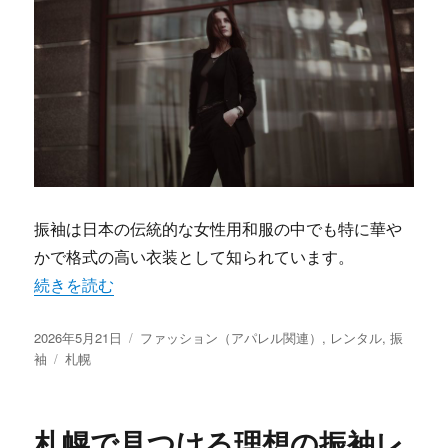
振袖は日本の伝統的な女性用和服の中でも特に華や
かで格式の高い衣装として知られています。
“札幌で叶える振袖レンタルの極上体験新たな門出を彩る華
続きを読む
投
カ
2026年5月21日
ファッション（アパレル関連）
,
レンタル
,
振
稿
タ
テ
袖
札幌
日:
グ
ゴ
リ
ー
札幌で見つける理想の振袖レ