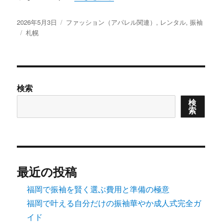
投
カ
2026年5月3日
ファッション（アパレル関連）
,
レンタル
,
振袖
稿
タ
テ
札幌
日:
グ
ゴ
リ
ー
検索
検
索
最近の投稿
福岡で振袖を賢く選ぶ費用と準備の極意
福岡で叶える自分だけの振袖華やか成人式完全ガ
イド