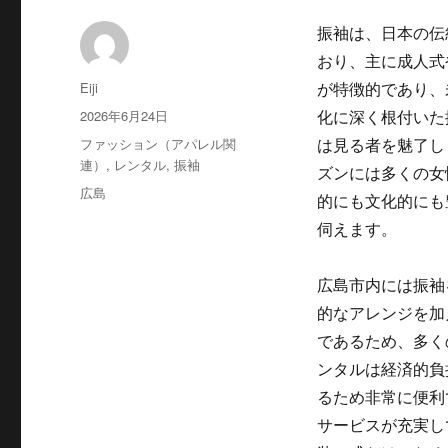
振袖は、日本の伝
おり、主に成人式
投
Eiji
が特徴的であり、
稿
投
2026年6月24日
化に深く根付いた
者
稿
カ
ファッション（アパレル関
は見る者を魅了し
日:
テ
連）
,
レンタル
,
振袖
ズンには多くの女
ゴ
タ
広島
的にも文化的にも
リ
グ
ー
伺えます。
広島市内には振袖
的なアレンジを加
であるため、多く
ンタルは経済的負
るため非常に便利
サービスが充実し