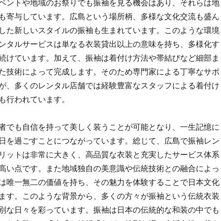
ベントや地域のお祭りでも振袖を見る機会はあり、それらは地
も寄与しています。広島という場所柄、多様な文化交流も盛ん
した新しいスタイルの振袖も生まれています。このような環境
ンタルサービスは単なる衣装貸出以上の意味を持ち、多様化す
続けています。加えて、振袖は着付け方法や帯結びなど細部ま
た技術によって完成します。そのため専門家による丁寧なサポ
が、多くのレンタル店舗では経験豊富なスタッフによる着付け
も行われています。
者でも自信を持って美しく装うことが可能となり、一生記憶に
日を過ごすことにつながっています。総じて、広島で振袖レン
リットは非常に大きく、高品質な衣装と充実したサービス体系
高い点です。また地域独自の美意識や伝統技術との融合によっ
は唯一無二の価値を持ち、その魅力を体験することで日本文化
ます。このような背景から、多くの方々が振袖という伝統衣装
別な日々を彩っています。振袖は日本の伝統的な和装の中でも