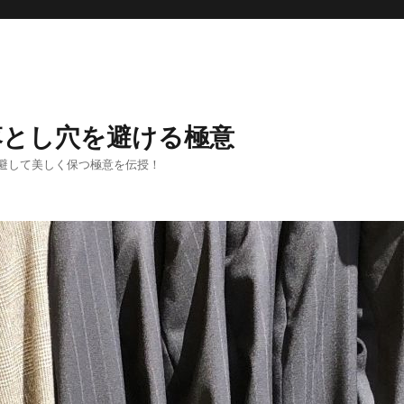
落とし穴を避ける極意
避して美しく保つ極意を伝授！