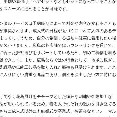
、小物や着付け、ヘアセットなどもセットになっていることが
をスムーズに進めることが可能です。
ンタルサービスは予約時期によって料金や内容が変わることも
が推奨されます。成人式の日程が近づくにつれて人気のあるデ
まってしまうため、自分の希望する振袖を確実に着用したい場
が欠かせません。広島の各店舗ではカウンセリングを通じて、
に合った振袖選びをサポートしているため、初めて着物を着る
談できます。また、広島ならではの特色として、地域に根ざし
染織品や伝統工芸品を取り入れた振袖も見受けられます。これ
に入りにくい貴重な逸品であり、個性を演出したい方に特にお
けでなく花鳥風月をモチーフとした繊細な刺繍や金箔加工な
法が用いられているため、着る人それぞれの魅力を引き立てる
さらに成人式以外にも結婚式や卒業式、お茶会などフォーマル