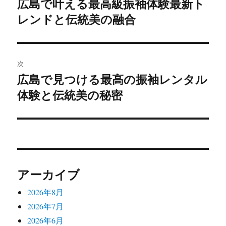
広島で叶える最高級振袖体験最新ト
前
レンドと伝統美の融合
の
ナ
投
ビ
稿:
ゲ
次
広島で見つける最高の振袖レンタル
次
ー
体験と伝統美の秘密
の
シ
投
稿:
ョ
ン
アーカイブ
2026年8月
2026年7月
2026年6月