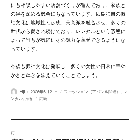
にも相談しやすい店舗づくりが進んでおり、家族と
の絆を深める機会にもなっています。広島独自の振
袖文化は地域性と伝統、美意識を融合させ、多くの
世代から愛され続けており、レンタルという形態に
よって誰もが気軽にその魅力を享受できるようにな
っています。
今後も振袖文化は発展し、多くの女性の日常に華や
かさと輝きを添えていくことでしょう。
投
投
カ
Eiji
2026年6月21日
ファッション（アパレル関連）
,
レ
稿
稿
テ
タ
ンタル
,
振袖
広島
者
日:
ゴ
グ
リ
ー
投
前
稿