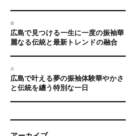
リ
ー
投
前
稿
広島で見つける一生に一度の振袖華
前
麗なる伝統と最新トレンドの融合
の
ナ
投
ビ
稿:
ゲ
次
広島で叶える夢の振袖体験華やかさ
次
ー
と伝統を纏う特別な一日
の
シ
投
稿:
ョ
ン
アーカイブ