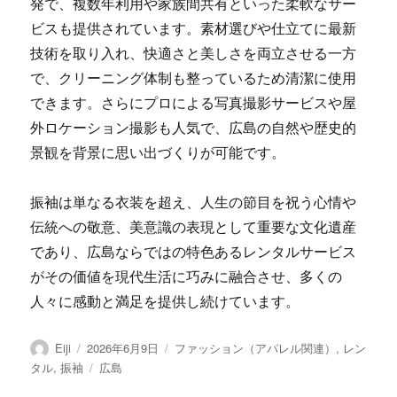
発で、複数年利用や家族間共有といった柔軟なサー
ビスも提供されています。素材選びや仕立てに最新
技術を取り入れ、快適さと美しさを両立させる一方
で、クリーニング体制も整っているため清潔に使用
できます。さらにプロによる写真撮影サービスや屋
外ロケーション撮影も人気で、広島の自然や歴史的
景観を背景に思い出づくりが可能です。
振袖は単なる衣装を超え、人生の節目を祝う心情や
伝統への敬意、美意識の表現として重要な文化遺産
であり、広島ならではの特色あるレンタルサービス
がその価値を現代生活に巧みに融合させ、多くの
人々に感動と満足を提供し続けています。
投
投
カ
Eiji
2026年6月9日
ファッション（アパレル関連）
,
レン
稿
稿
テ
タ
タル
,
振袖
広島
者
日:
ゴ
グ