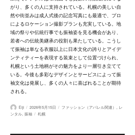
がり、多くの人に支持されている。札幌の美しい自
然や街並みは成人式後の記念写真にも最適で、プロ
によるロケーション撮影プランも充実している。地
域の祭りや伝統行事でも振袖姿を見る機会があり、
若者への伝統美継承の役割も果たしている。こうし
て振袖は単なる衣服以上に日本文化の誇りとアイデ
ンティティーを表現する装束として位置づけられ、
札幌という土地柄がその魅力をより一層引き立てて
いる。今後も多彩なデザインとサービスによって振
袖文化は発展し、多くの人々に喜ばれることが期待
される。
投
投
カ
Eiji
2026年5月15日
ファッション（アパレル関連）
,
レ
稿
稿
テ
タ
ンタル
,
振袖
札幌
者
日:
ゴ
グ
リ
ー