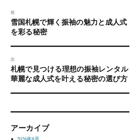
投
前
稿
雪国札幌で輝く振袖の魅力と成人式
前
を彩る秘密
の
ナ
投
ビ
稿:
ゲ
次
札幌で見つける理想の振袖レンタル
次
ー
華麗な成人式を叶える秘密の選び方
の
シ
投
稿:
ョ
ン
アーカイブ
2026年8月