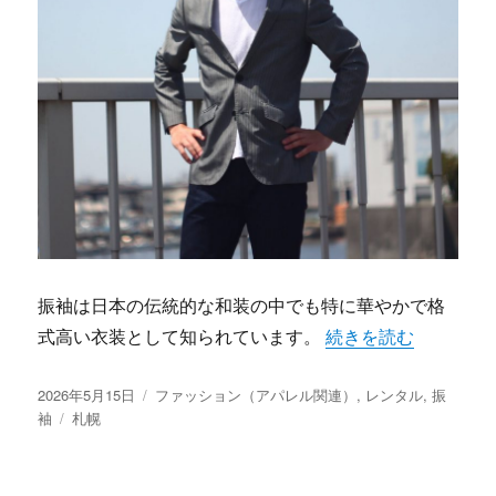
振袖は日本の伝統的な和装の中でも特に華やかで格
“札幌で見つける理想
式高い衣装として知られています。
続きを読む
投
カ
2026年5月15日
ファッション（アパレル関連）
,
レンタル
,
振
稿
タ
テ
袖
札幌
日:
グ
ゴ
リ
ー