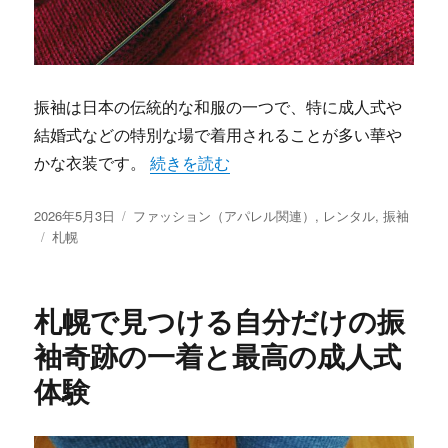
振袖は日本の伝統的な和服の一つで、特に成人式や
結婚式などの特別な場で着用されることが多い華や
“札幌で体験する振袖の華やかさと伝統が
かな衣装です。
続きを読む
投
カ
2026年5月3日
ファッション（アパレル関連）
,
レンタル
,
振袖
稿
タ
テ
札幌
日:
グ
ゴ
リ
ー
札幌で見つける自分だけの振
袖奇跡の一着と最高の成人式
体験