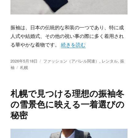
振袖は、日本の伝統的な和装の一つであり、特に成
人式や結婚式、その他の祝い事の際に多く着用され
“札幌で見つける理想の振袖レンタ
る華やかな着物です。
続きを読む
投
カ
2026年5月18日
ファッション（アパレル関連）
,
レンタル
,
振
稿
タ
テ
袖
札幌
日:
グ
ゴ
リ
ー
札幌で見つける理想の振袖冬
の雪景色に映える一着選びの
秘密