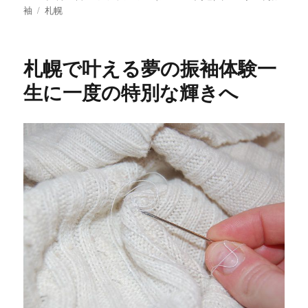
稿
タ
テ
袖
札幌
日:
グ
ゴ
リ
ー
札幌で叶える夢の振袖体験一
生に一度の特別な輝きへ