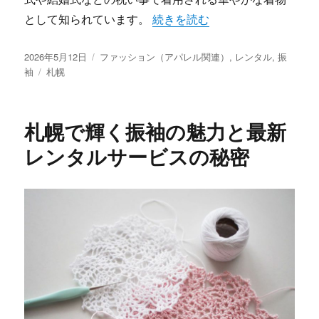
“雪国札幌で輝く振袖の魅力と成
として知られています。
続きを読む
投
カ
2026年5月12日
ファッション（アパレル関連）
,
レンタル
,
振
稿
タ
テ
袖
札幌
日:
グ
ゴ
リ
ー
札幌で輝く振袖の魅力と最新
レンタルサービスの秘密