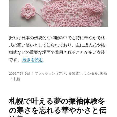
振袖は日本の伝統的な和服の中でも特に華やかで格
式の高い装いとして知られており、主に成人式や結
婚式などの重要な場面で着用されることが多い衣装
“札幌で輝く振袖の魅力と最新レンタルサービスの秘
です。
続きを読む
投
カ
2026年5月9日
ファッション（アパレル関連）
,
レンタル
,
振袖
稿
タ
テ
札幌
日:
グ
ゴ
リ
ー
札幌で叶える夢の振袖体験冬
の寒さを忘れる華やかさと伝