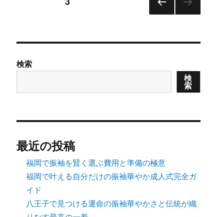
投
固定ページ
3
前の
稿
ペー
ジ
の
検索
ペ
検
索
ー
ジ
送
最近の投稿
り
福岡で振袖を賢く選ぶ費用と準備の極意
福岡で叶える自分だけの振袖華やか成人式完全ガ
イド
八王子で見つける運命の振袖華やかさと伝統が織
りなす最高の一着