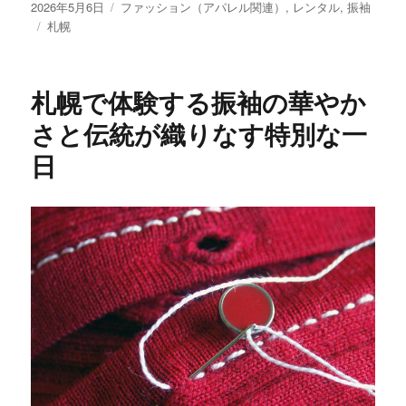
投
カ
2026年5月6日
ファッション（アパレル関連）
,
レンタル
,
振袖
稿
タ
テ
札幌
日:
グ
ゴ
リ
ー
札幌で体験する振袖の華やか
さと伝統が織りなす特別な一
日