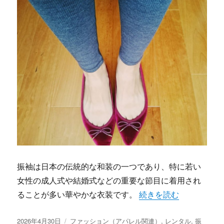
振袖は日本の伝統的な和装の一つであり、特に若い
女性の成人式や結婚式などの重要な節目に着用され
“札幌で見つける自分だ
ることが多い華やかな衣装です。
続きを読む
投
カ
2026年4月30日
ファッション（アパレル関連）
,
レンタル
,
振