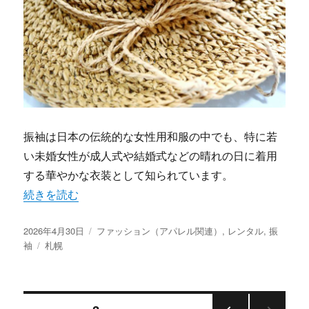
振袖は日本の伝統的な女性用和服の中でも、特に若
い未婚女性が成人式や結婚式などの晴れの日に着用
する華やかな衣装として知られています。
“札幌で叶える夢の振袖体験冬の寒さも華麗に彩る秘密” 
続きを読む
投
カ
2026年4月30日
ファッション（アパレル関連）
,
レンタル
,
振
稿
タ
テ
袖
札幌
日:
グ
ゴ
リ
ー