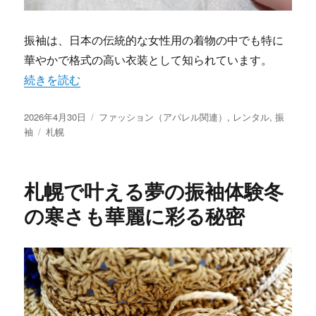
振袖は、日本の伝統的な女性用の着物の中でも特に
華やかで格式の高い衣装として知られています。
“札幌で叶える夢の振袖体験一生に一度の特別な輝きへ” 
続きを読む
投
カ
2026年4月30日
ファッション（アパレル関連）
,
レンタル
,
振
稿
タ
テ
袖
札幌
日:
グ
ゴ
リ
ー
札幌で叶える夢の振袖体験冬
の寒さも華麗に彩る秘密