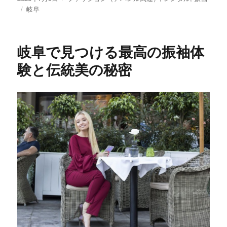
稿
タ
テ
岐阜
日:
グ
ゴ
リ
ー
岐阜で見つける最高の振袖体
験と伝統美の秘密