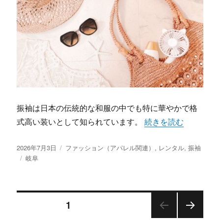
振袖は日本の伝統的な和服の中でも特に華やかで格
“岐阜で叶える夢の振
式高い装いとして知られています。
続きを読む
投
カ
2026年7月3日
ファッション（アパレル関連）
,
レンタル
,
振袖
稿
タ
テ
岐阜
日:
グ
ゴ
リ
ー
投
固定ページ
1