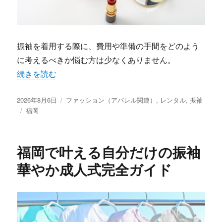
振袖を着用する際に、費用や準備の手間をどのよう
に考えるべきか悩む方は少なくありません。
“福岡で振袖を賢く選ぶ費用と準備の極意” の
続きを読む
投
カ
2026年8月6日
ファッション（アパレル関連）
,
レンタル
,
振袖
稿
タ
テ
福岡
日:
グ
ゴ
リ
ー
福岡で叶える自分だけの振袖
華やか成人式完全ガイド