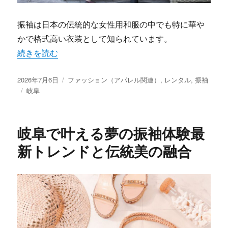
振袖は日本の伝統的な女性用和服の中でも特に華や
かで格式高い衣装として知られています。
“岐阜で見つける最高の振袖体験と伝統美の秘密” の
続きを読む
投
カ
2026年7月6日
ファッション（アパレル関連）
,
レンタル
,
振袖
稿
タ
テ
岐阜
日:
グ
ゴ
リ
ー
岐阜で叶える夢の振袖体験最
新トレンドと伝統美の融合