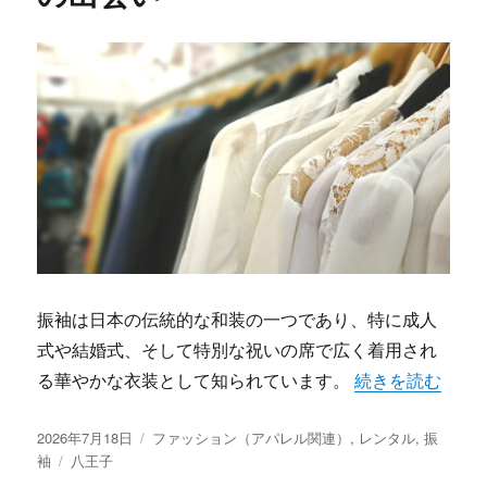
振袖は日本の伝統的な和装の一つであり、特に成人
式や結婚式、そして特別な祝いの席で広く着用され
“八王子で見つけ
る華やかな衣装として知られています。
続きを読む
投
カ
2026年7月18日
ファッション（アパレル関連）
,
レンタル
,
振
稿
タ
テ
袖
八王子
日:
グ
ゴ