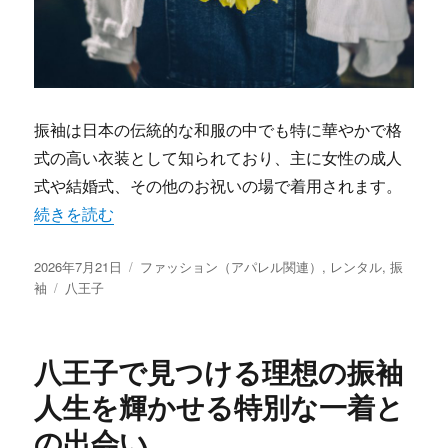
振袖は日本の伝統的な和服の中でも特に華やかで格
式の高い衣装として知られており、主に女性の成人
式や結婚式、その他のお祝いの場で着用されます。
“八王子で見つける理想の振袖人生を彩る一着の秘密” の
続きを読む
投
カ
2026年7月21日
ファッション（アパレル関連）
,
レンタル
,
振
稿
タ
テ
袖
八王子
日:
グ
ゴ
リ
ー
八王子で見つける理想の振袖
人生を輝かせる特別な一着と
の出会い