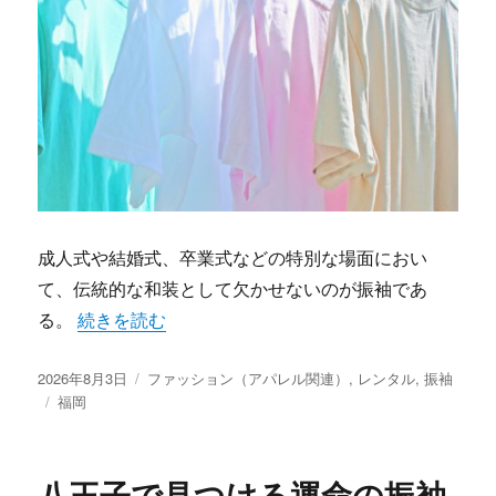
成人式や結婚式、卒業式などの特別な場面におい
て、伝統的な和装として欠かせないのが振袖であ
“福岡で叶える自分だけの振袖華やか成人式完全ガイド
る。
続きを読む
投
カ
2026年8月3日
ファッション（アパレル関連）
,
レンタル
,
振袖
稿
タ
テ
福岡
日:
グ
ゴ
リ
ー
八王子で見つける運命の振袖