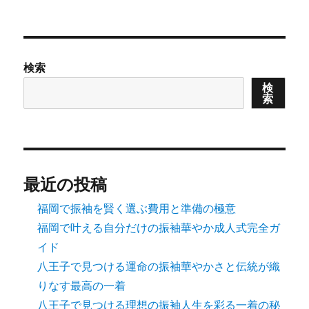
次の
稿
ペー
ジ
の
検索
ペ
検
索
ー
ジ
送
最近の投稿
り
福岡で振袖を賢く選ぶ費用と準備の極意
福岡で叶える自分だけの振袖華やか成人式完全ガ
イド
八王子で見つける運命の振袖華やかさと伝統が織
りなす最高の一着
八王子で見つける理想の振袖人生を彩る一着の秘