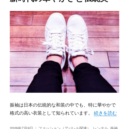
振袖は日本の伝統的な和装の中でも、特に華やかで
“岐阜で叶える理
格式の高い衣装として知られています。
続きを読む
投
カ
2026年7月9日
ファッション（アパレル関連）
,
レンタル
,
振袖