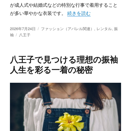
が成人式や結婚式などの特別な行事で着用すること
“八王子で見つける運命の振袖
が多い華やかな衣装です。
続きを読む
投
カ
2026年7月24日
ファッション（アパレル関連）
,
レンタル
,
振
稿
タ
テ
袖
八王子
日:
グ
ゴ
リ
ー
八王子で見つける理想の振袖
人生を彩る一着の秘密