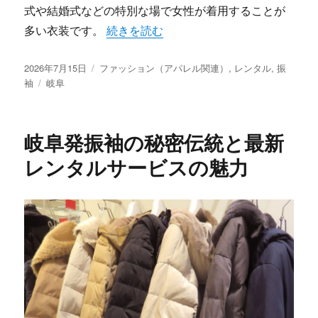
式や結婚式などの特別な場で女性が着用することが
“岐阜で出会う運命の振袖新時代を彩る華
多い衣装です。
続きを読む
投
カ
2026年7月15日
ファッション（アパレル関連）
,
レンタル
,
振
稿
タ
テ
袖
岐阜
日:
グ
ゴ
リ
ー
岐阜発振袖の秘密伝統と最新
レンタルサービスの魅力