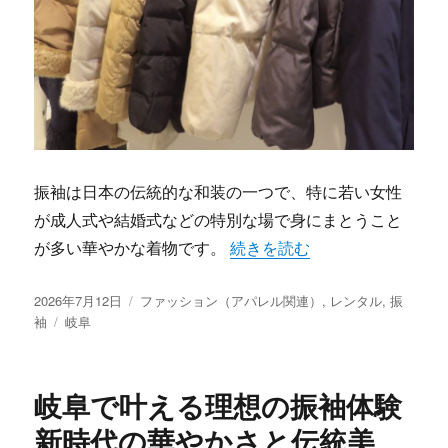
振袖は日本の伝統的な和装の一つで、特に若い女性
が成人式や結婚式などの特別な場で身にまとうこと
“岐阜発振袖の秘密伝統と最新
が多い華やかな着物です。
続きを読む
投
カ
2026年7月12日
ファッション（アパレル関連）
,
レンタル
,
振
稿
タ
テ
袖
岐阜
日:
グ
ゴ
リ
ー
岐阜で叶える理想の振袖体験
新時代の華やかさと伝統美