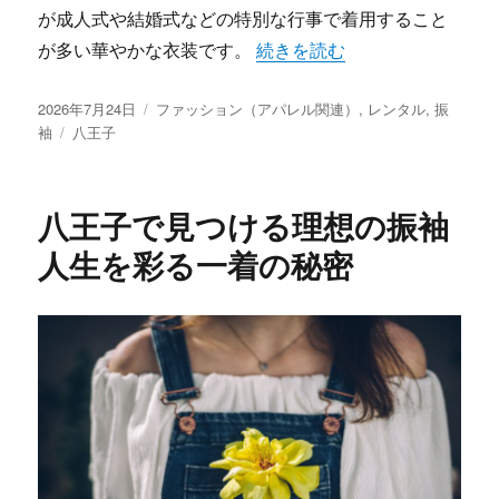
が成人式や結婚式などの特別な行事で着用すること
“八王子で見つける運命の振袖
が多い華やかな衣装です。
続きを読む
投
カ
2026年7月24日
ファッション（アパレル関連）
,
レンタル
,
振
稿
タ
テ
袖
八王子
日:
グ
ゴ
リ
ー
八王子で見つける理想の振袖
人生を彩る一着の秘密