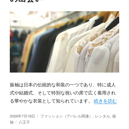
振袖は日本の伝統的な和装の一つであり、特に成人
式や結婚式、そして特別な祝いの席で広く着用され
“八王子で見つけ
る華やかな衣装として知られています。
続きを読む
投
カ
2026年7月18日
ファッション（アパレル関連）
,
レンタル
,
振
稿
タ
テ
袖
八王子
日:
グ
ゴ