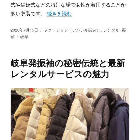
式や結婚式などの特別な場で女性が着用することが
“岐阜で出会う運命の振袖新時代を彩る華
多い衣装です。
続きを読む
投
カ
2026年7月15日
ファッション（アパレル関連）
,
レンタル
,
振
稿
タ
テ
袖
岐阜
日:
グ
ゴ
リ
ー
岐阜発振袖の秘密伝統と最新
レンタルサービスの魅力