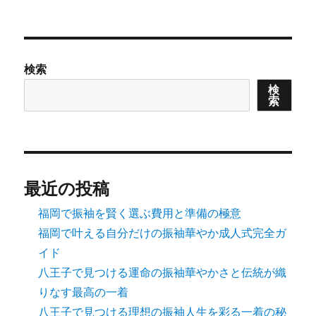
次の
稿
ペー
ジ
の
検索
ペ
検
索
ー
ジ
送
最近の投稿
り
福岡で振袖を賢く選ぶ費用と準備の極意
福岡で叶える自分だけの振袖華やか成人式完全ガ
イド
八王子で見つける運命の振袖華やかさと伝統が織
りなす最高の一着
八王子で見つける理想の振袖人生を彩る一着の秘