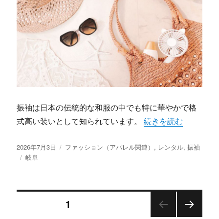
振袖は日本の伝統的な和服の中でも特に華やかで格
“岐阜で叶える夢の振
式高い装いとして知られています。
続きを読む
投
カ
2026年7月3日
ファッション（アパレル関連）
,
レンタル
,
振袖
稿
タ
テ
岐阜
日:
グ
ゴ
リ
ー
投
固定ページ
1