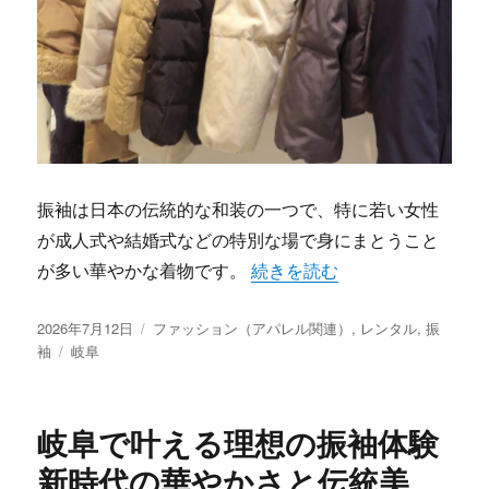
振袖は日本の伝統的な和装の一つで、特に若い女性
が成人式や結婚式などの特別な場で身にまとうこと
“岐阜発振袖の秘密伝統と最新
が多い華やかな着物です。
続きを読む
投
カ
2026年7月12日
ファッション（アパレル関連）
,
レンタル
,
振
稿
タ
テ
袖
岐阜
日:
グ
ゴ
リ
ー
岐阜で叶える理想の振袖体験
新時代の華やかさと伝統美