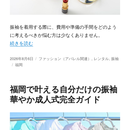
振袖を着用する際に、費用や準備の手間をどのよう
に考えるべきか悩む方は少なくありません。
“福岡で振袖を賢く選ぶ費用と準備の極意” の
続きを読む
投
カ
2026年8月6日
ファッション（アパレル関連）
,
レンタル
,
振袖
稿
タ
テ
福岡
日:
グ
ゴ
リ
ー
福岡で叶える自分だけの振袖
華やか成人式完全ガイド