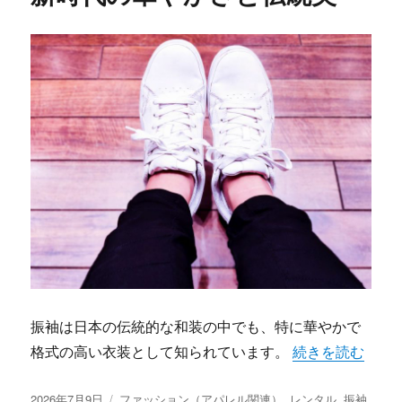
振袖は日本の伝統的な和装の中でも、特に華やかで
“岐阜で叶える理
格式の高い衣装として知られています。
続きを読む
投
カ
2026年7月9日
ファッション（アパレル関連）
,
レンタル
,
振袖