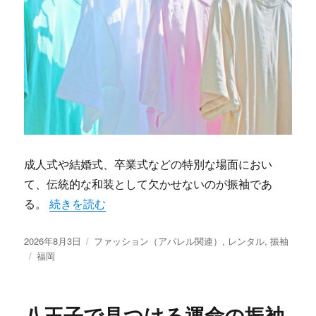
成人式や結婚式、卒業式などの特別な場面におい
て、伝統的な和装として欠かせないのが振袖であ
“福岡で叶える自分だけの振袖華やか成人式完全ガイド
る。
続きを読む
投
カ
2026年8月3日
ファッション（アパレル関連）
,
レンタル
,
振袖
稿
タ
テ
福岡
日:
グ
ゴ
リ
ー
八王子で見つける運命の振袖