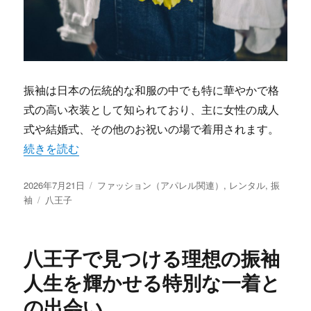
振袖は日本の伝統的な和服の中でも特に華やかで格
式の高い衣装として知られており、主に女性の成人
式や結婚式、その他のお祝いの場で着用されます。
“八王子で見つける理想の振袖人生を彩る一着の秘密” の
続きを読む
投
カ
2026年7月21日
ファッション（アパレル関連）
,
レンタル
,
振
稿
タ
テ
袖
八王子
日:
グ
ゴ
リ
ー
八王子で見つける理想の振袖
人生を輝かせる特別な一着と
の出会い