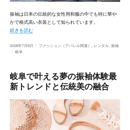
振袖は日本の伝統的な女性用和服の中でも特に華や
かで格式高い衣装として知られています。
“岐阜で見つける最高の振袖体験と伝統美の秘密” の
続きを読む
投
カ
2026年7月6日
ファッション（アパレル関連）
,
レンタル
,
振袖
稿
タ
テ
岐阜
日:
グ
ゴ
リ
ー
岐阜で叶える夢の振袖体験最
新トレンドと伝統美の融合