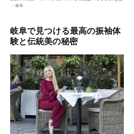
稿
タ
テ
岐阜
日:
グ
ゴ
リ
ー
岐阜で見つける最高の振袖体
験と伝統美の秘密